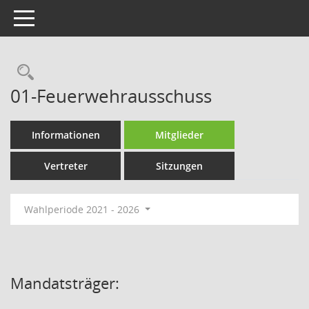
Toggle navigation
Rechercheauswahl
01-Feuerwehrausschuss
Informationen
Mitglieder
Vertreter
Sitzungen
Wahlperiode 2021 - 2026
Mandatsträger: