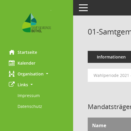
Toggle navigation
01-Samtgem
Startseite
Informationen
Kalender
Organisation
Wahlperiode 2021 
Links
Impressum
Mandatsträger
Datenschutz
Name