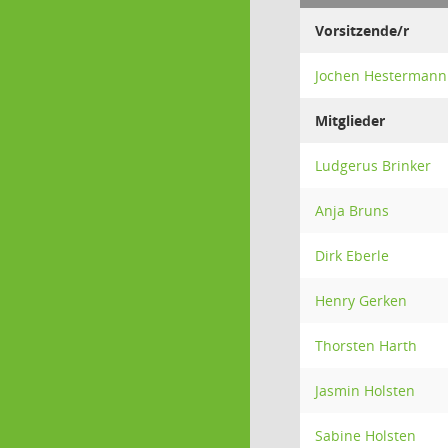
Vorsitzende/r
Jochen Hestermann
Mitglieder
Ludgerus Brinker
Anja Bruns
Dirk Eberle
Henry Gerken
Thorsten Harth
Jasmin Holsten
Sabine Holsten