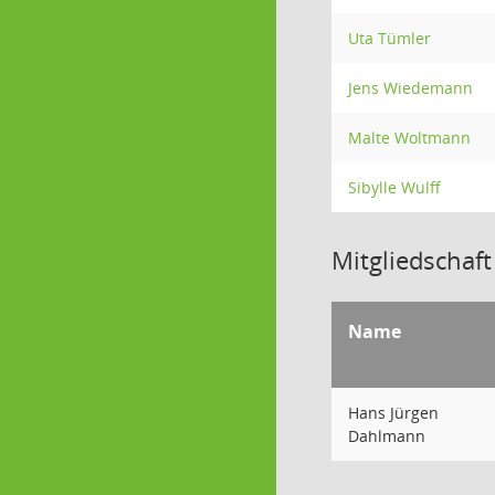
Uta Tümler
Jens Wiedemann
Malte Woltmann
Sibylle Wulff
Mitgliedschaft
Name
Hans Jürgen
Dahlmann