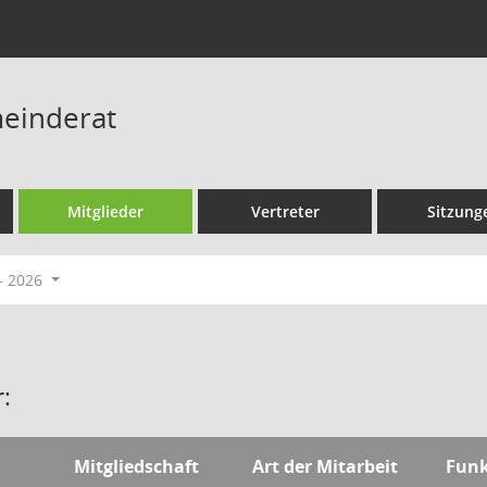
einderat
Mitglieder
Vertreter
Sitzung
- 2026
:
Mitgliedschaft
Art der Mitarbeit
Funk