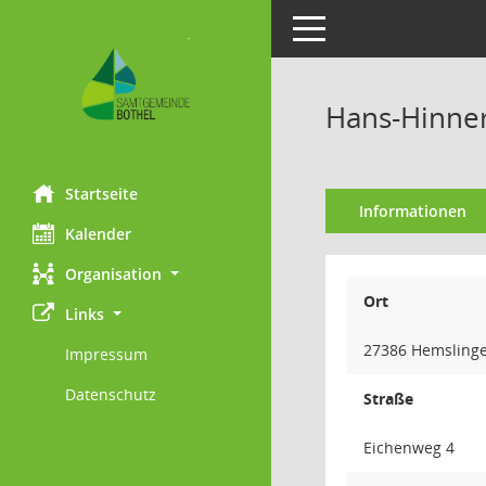
Toggle navigation
Hans-Hinne
Startseite
Informationen
Kalender
Organisation
Ort
Links
27386 Hemsling
Impressum
Datenschutz
Straße
Eichenweg 4