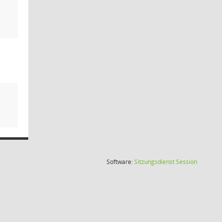
(Wird in
Software:
Sitzungsdienst
Session