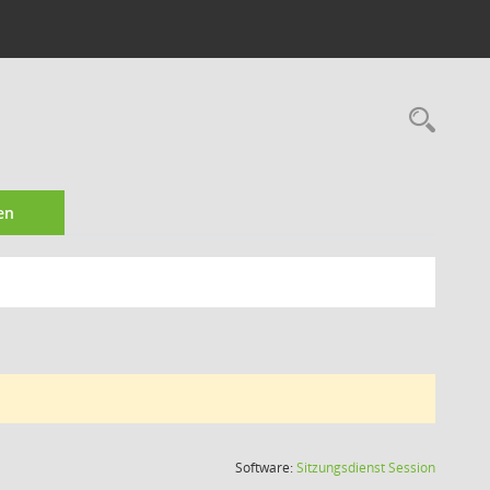
Rec
en
(Wird in
Software:
Sitzungsdienst
Session