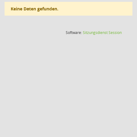
Keine Daten gefunden.
(Wird in
Software:
Sitzungsdienst
Session