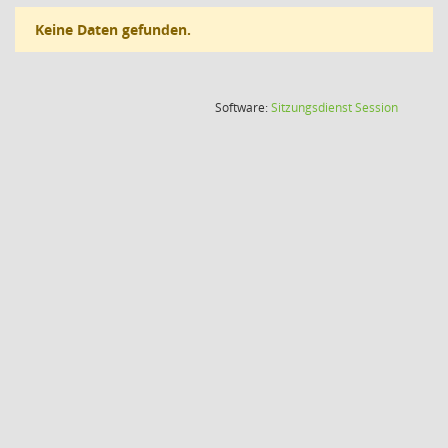
Keine Daten gefunden.
(Wird in
Software:
Sitzungsdienst
Session