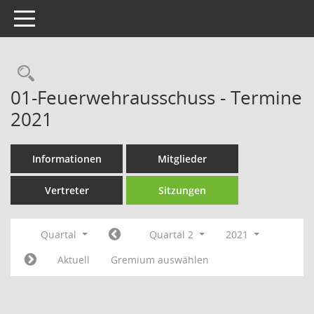
Toggle navigation
Rechercheauswahl
01-Feuerwehrausschuss - Termine
2021
Informationen
Mitglieder
Vertreter
Sitzungen
Quartal
Quartal 2
2021
Aktuell
Gremium auswählen