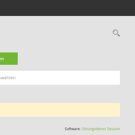
Rec
en
swählen
(Wird in
Software:
Sitzungsdienst
Session