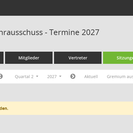
rausschuss - Termine 2027
Mitglieder
Vertreter
Sitzung
Quartal 2
2027
Aktuell
Gremium au
den.