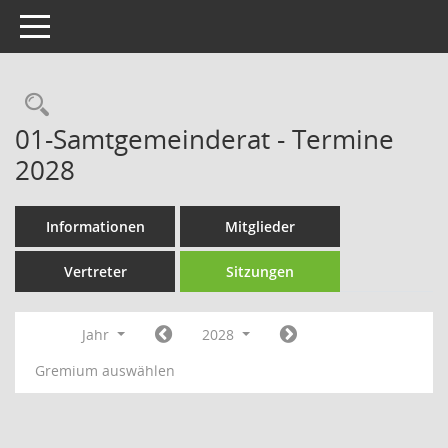
Toggle navigation
Rechercheauswahl
01-Samtgemeinderat - Termine
2028
Informationen
Mitglieder
Vertreter
Sitzungen
Jahr
2028
Gremium auswählen