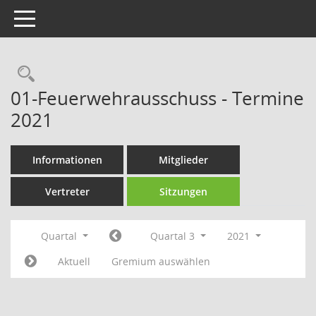
Toggle navigation
Rechercheauswahl
01-Feuerwehrausschuss - Termine
2021
Informationen
Mitglieder
Vertreter
Sitzungen
Quartal
Quartal 3
2021
Aktuell
Gremium auswählen