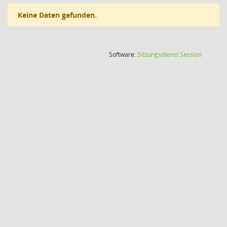
Keine Daten gefunden.
(Wird in
Software:
Sitzungsdienst
Session