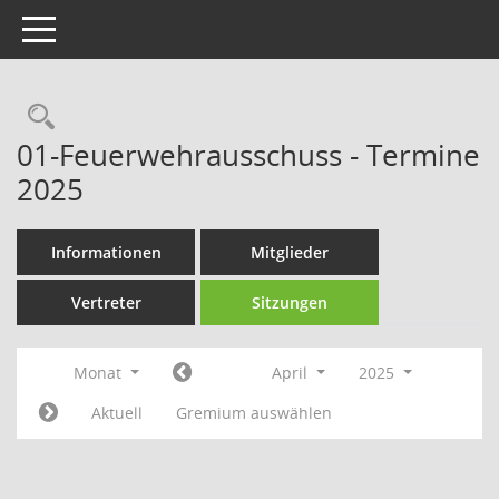
Toggle navigation
Rechercheauswahl
01-Feuerwehrausschuss - Termine
2025
Informationen
Mitglieder
Vertreter
Sitzungen
Monat
April
2025
Aktuell
Gremium auswählen