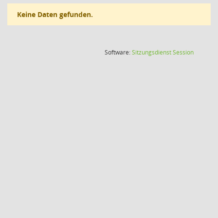
Keine Daten gefunden.
(Wird in
Software:
Sitzungsdienst
Session