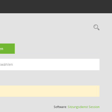
Rec
en
swählen
(Wird in
Software:
Sitzungsdienst
Session