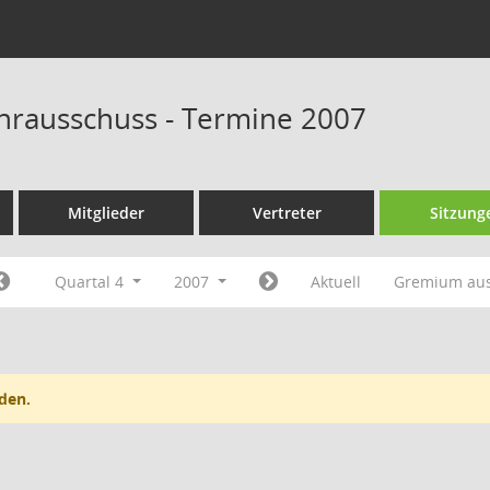
rausschuss - Termine 2007
Mitglieder
Vertreter
Sitzung
Quartal 4
2007
Aktuell
Gremium au
den.