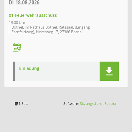
DI
18.08.2026
01-Feuerwehrausschuss
19:00 Uhr
Bothel, im Rathaus Bothel, Ratssaal, (Eingang
Eschfeldweg), Horstweg 17, 27386 Bothel
Einladung
(Wird in
1 Satz
Software:
Sitzungsdienst
Session