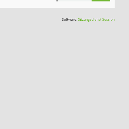
(Wird in
Software:
Sitzungsdienst
Session