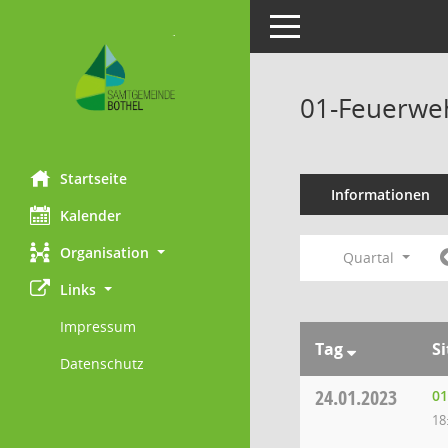
Toggle navigation
01-Feuerweh
Startseite
Informationen
Kalender
Organisation
Quartal
Links
Impressum
Tag
S
Datenschutz
24.01.2023
01
18