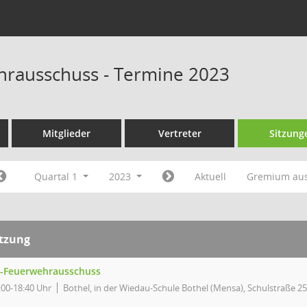
rausschuss - Termine 2023
Mitglieder
Vertreter
Sitzung
Quartal 1
2023
Aktuell
Gremium au
itzung
-Feuerwehrausschuss
:00-18:40 Uhr
Bothel, in der Wiedau-Schule Bothel (Mensa), Schulstraße 25