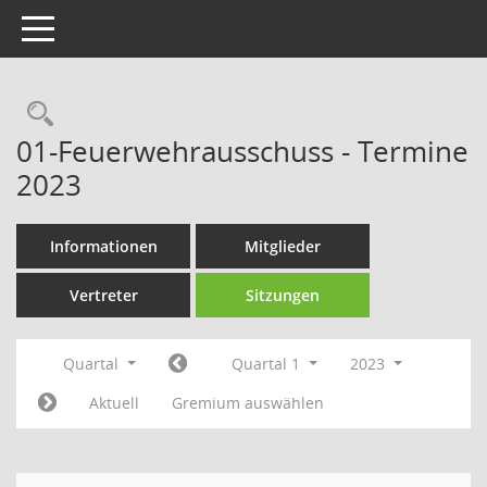
Toggle navigation
Rechercheauswahl
01-Feuerwehrausschuss - Termine
2023
Informationen
Mitglieder
Vertreter
Sitzungen
Quartal
Quartal 1
2023
Aktuell
Gremium auswählen