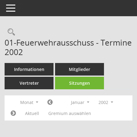
Toggle navigation
Rechercheauswahl
01-Feuerwehrausschuss - Termine
2002
Informationen
Mitglieder
Vertreter
Sitzungen
Monat
Januar
2002
Aktuell
Gremium auswählen