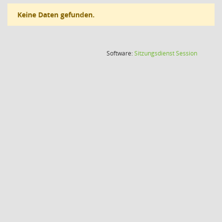
Keine Daten gefunden.
(Wird in
Software:
Sitzungsdienst
Session