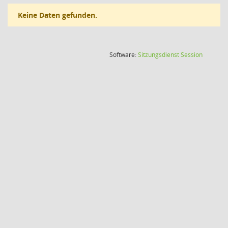
Keine Daten gefunden.
(Wird in
Software:
Sitzungsdienst
Session