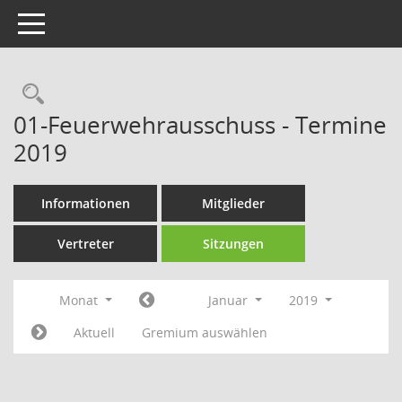
Toggle navigation
Rechercheauswahl
01-Feuerwehrausschuss - Termine
2019
Informationen
Mitglieder
Vertreter
Sitzungen
Monat
Januar
2019
Aktuell
Gremium auswählen