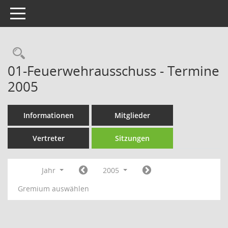
Toggle navigation
Rechercheauswahl
01-Feuerwehrausschuss - Termine
2005
Informationen
Mitglieder
Vertreter
Sitzungen
Jahr
2005
Gremium auswählen