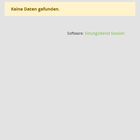
Keine Daten gefunden.
(Wird in
Software:
Sitzungsdienst
Session