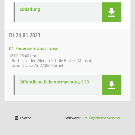
Einladung
DI
24.01.2023
01-Feuerwehrausschuss
18:00-18:40 Uhr
Bothel, in der Wiedau-Schule Bothel (Mensa),
Schulstraße 25, 27386 Bothel
Öffentliche Bekanntmachung SGR
(Wird in
3 Sätze
Software:
Sitzungsdienst
Session