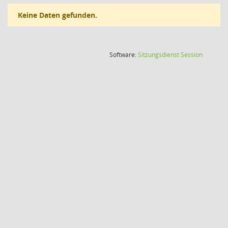
Keine Daten gefunden.
(Wird in
Software:
Sitzungsdienst
Session