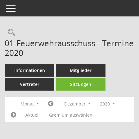
Toggle navigation
Rechercheauswahl
01-Feuerwehrausschuss - Termine
2020
Informationen
Mitglieder
Vertreter
Sitzungen
Monat
Dezember
2020
Aktuell
Gremium auswählen