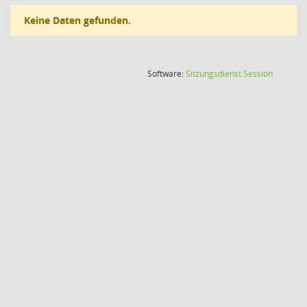
Keine Daten gefunden.
(Wird in
Software:
Sitzungsdienst
Session