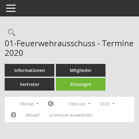
Toggle navigation
Rechercheauswahl
01-Feuerwehrausschuss - Termine
2020
Informationen
Mitglieder
Vertreter
Sitzungen
Monat
Februar
2020
Aktuell
Gremium auswählen