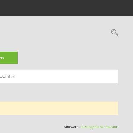
Rec
en
swählen
(Wird in
Software:
Sitzungsdienst
Session