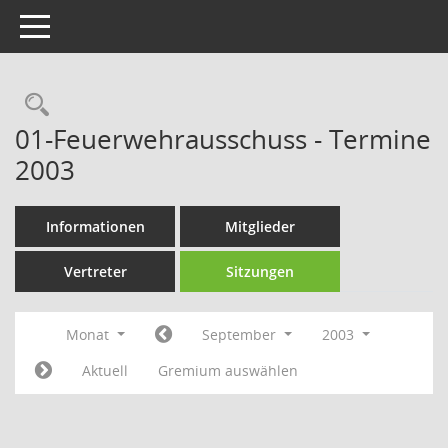
Toggle navigation
Rechercheauswahl
01-Feuerwehrausschuss - Termine
2003
Informationen
Mitglieder
Vertreter
Sitzungen
Monat
September
2003
Aktuell
Gremium auswählen