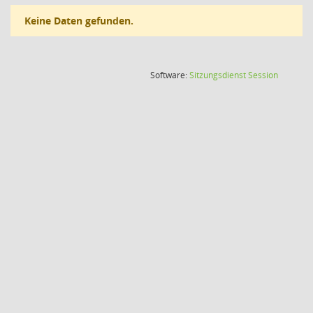
Keine Daten gefunden.
(Wird in
Software:
Sitzungsdienst
Session