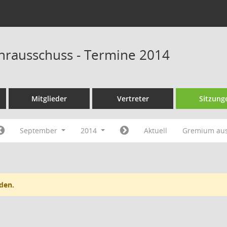
rausschuss - Termine 2014
Mitglieder
Vertreter
Sitzung
September
2014
Aktuell
Gremium au
den.