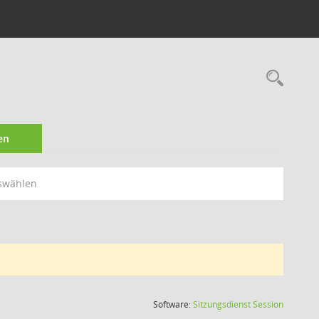
Rec
en
swählen
(Wird in
Software:
Sitzungsdienst
Session