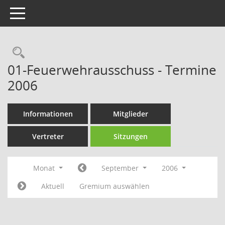
Toggle navigation
Rechercheauswahl
01-Feuerwehrausschuss - Termine
2006
Informationen
Mitglieder
Vertreter
Sitzungen
Monat
September
2006
Aktuell
Gremium auswählen