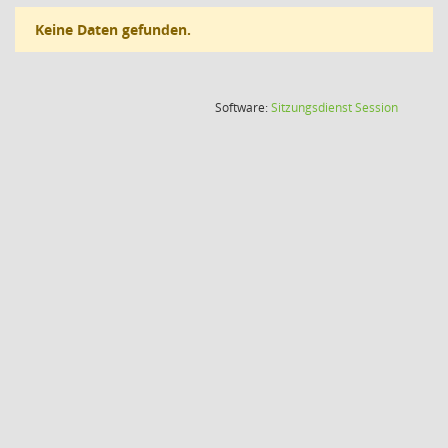
Keine Daten gefunden.
(Wird in
Software:
Sitzungsdienst
Session